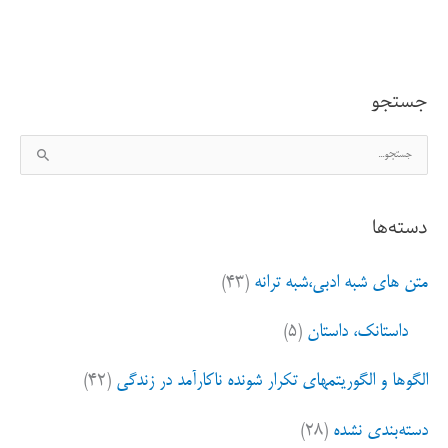
جستجو
ج
س
ت
دسته‌ها
ج
و
متن های شبه ادبی،شبه ترانه
(۴۳)
ب
ر
داستانک، داستان
(۵)
ا
ی
الگوها و الگوریتمهای تکرار شونده ناکارآمد در زندگی
(۴۲)
:
دسته‌بندی نشده
(۲۸)