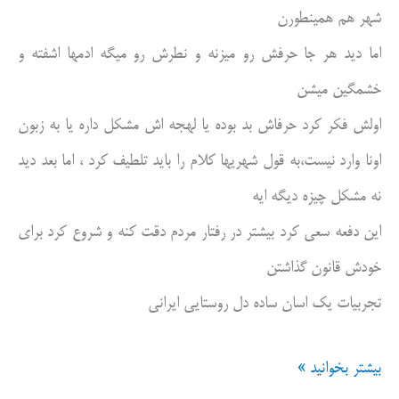
شهر هم همینطورن
اما دید هر جا حرفش رو میزنه و نطرش رو میگه ادمها اشفته و
خشمگین میشن
اولش فکر کرد حرفاش بد بوده یا لهجه اش مشکل داره یا به زبون
اونا وارد نیست،به قول شهریها کلام را باید تلطیف کرد ، اما بعد دید
نه مشکل چیزه دیگه ایه
این دفعه سعی کرد بیشتر در رفتار مردم دقت کنه و شروع کرد برای
خودش قانون گذاشتن
تجربیات یک اسان ساده دل روستایی ایرانی
تجربیات
بیشتر بخوانید »