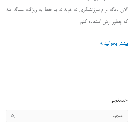
الان دیگه برام سرزنشگری نه خوبه نه بد فقط یه ویژگیه مساله اینه
که چطور ازش استفاده کنم
سرزنش
بیشتر بخوانید »
گری
خوب
است
یا
جستجو
بد؟
ج
س
ت