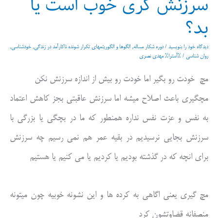
سرزنش گری خوب است یا
بد؟
دیدگاه‌ خود را بنویسید
/
دوره شکار مساله
,
الگوها و الگوریتمهای تکرار شونده ناکارآمد در زندگی
,
خودشناسی
,
روان شناسی
/ %آسترا%
مهدی نصری
مچ خودت رو بگیر اما خودت رو بیش از اندازه سرزنش نکن
مچگیری باعث اصلاح میشه اما سرزنش عاقبتی بجز کاهش اعتماد
به نفس و عزت نفس نداره همنطور که ما در بچگی یا بزرگی با
سرزنش بجایی نرسیدیم در بقیه عمر هم نمی رسیم چه سرزنش
برای انچه که در گذشته بودیم یا کردیم یا می کنیم یا هستیم
مچ گیری یعنی اگاهی به کرده ها و این نشونه خوبیه چون میتونه
منصفانه قضاوتشون کرد