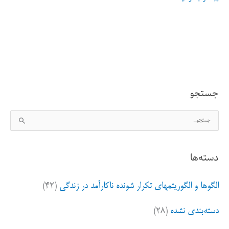
سازی،
نمی
دانیم
چگونه
جستجو
،نمی
ج
توانیم
س
یا
ت
دسته‌ها
ج
نمی
و
خواهیم
الگوها و الگوریتمهای تکرار شونده ناکارآمد در زندگی
(۴۲)
ب
مساله
ر
دسته‌بندی نشده
(۲۸)
ا
این
ی