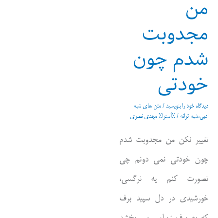
من
مجدوبت
شدم چون
خودتی
دیدگاه‌ خود را بنویسید
/
متن های شبه
ادبی،شبه ترانه
/ %آسترا%
مهدی نصری
تغییر نکن من مجدوبت شدم
چون خودتی نمی دونم چی
تصورت کنم یه نرگسی،
خورشیدی در دل سپید برف
که به برف زیبایی می بخشد