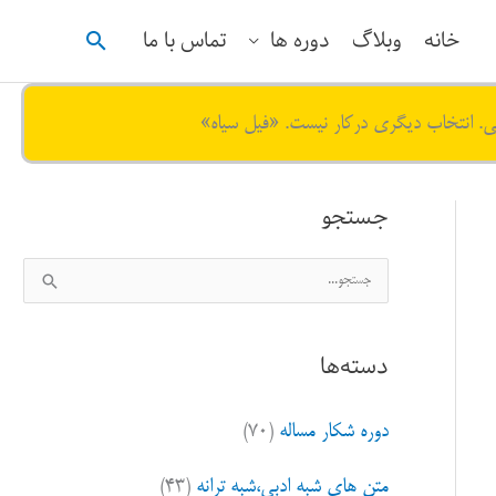
جستجو
خانه
وبلاگ
دوره ها
تماس با ما
ی. انتخاب دیگری درکار نیست. «فیل سیاه»
جستجو
ج
س
ت
دسته‌ها
ج
و
دوره شکار مساله
(۷۰)
ب
ر
متن های شبه ادبی،شبه ترانه
(۴۳)