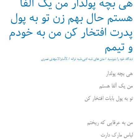
هی بچه پولدار من یک آلفا
هستم حال بهم زن تو به پول
پدرت افتخار کن من به خودم
و تیمم
دیدگاه‌ خود را بنویسید
/
متن های شبه ادبی،شبه ترانه
/ %آسترا%
مهدی نصری
هی بچه پولدار
من یک آلفا هستم
تو به پول بابات افتخار کن
من به عرقایی که ریختم
لباس مارک دارت