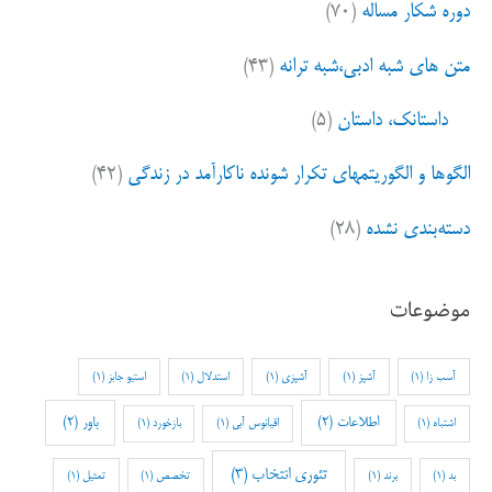
دوره شکار مساله
(۷۰)
متن های شبه ادبی،شبه ترانه
(۴۳)
داستانک، داستان
(۵)
الگوها و الگوریتمهای تکرار شونده ناکارآمد در زندگی
(۴۲)
دسته‌بندی نشده
(۲۸)
موضوعات
آسب زا
(1)
آشپز
(1)
آشپزی
(1)
استدلال
(1)
استیو جابز
(1)
اطلاعات
(2)
باور
(2)
اشتباه
(1)
اقیانوس آبی
(1)
بازخورد
(1)
تئوری انتخاب
(3)
بد
(1)
برند
(1)
تخصص
(1)
تمثیل
(1)