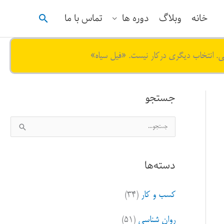
جستجو
خانه
وبلاگ
دوره ها
تماس با ما
ی. انتخاب دیگری درکار نیست. «فیل سیاه»
جستجو
ج
س
ت
دسته‌ها
ج
و
کسب و کار
(۳۴)
ب
ر
روان شناسی
(۵۱)