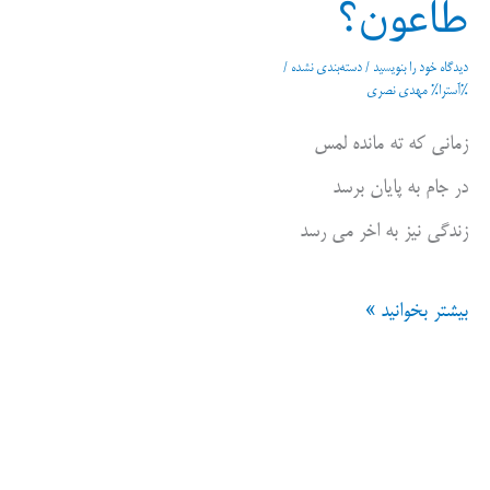
طاعون؟
دیدگاه‌ خود را بنویسید
/
دسته‌بندی نشده
/
%آسترا%
مهدی نصری
زمانی که ته مانده لمس
در جام به پایان برسد
زندگی نیز به اخر می رسد
باران
بیشتر بخوانید »
یا
طاعون؟