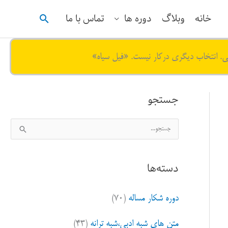
جستجو
خانه
وبلاگ
دوره ها
تماس با ما
ی. انتخاب دیگری درکار نیست. «فیل سیاه»
جستجو
ج
س
ت
دسته‌ها
ج
و
دوره شکار مساله
(۷۰)
ب
ر
متن های شبه ادبی،شبه ترانه
(۴۳)