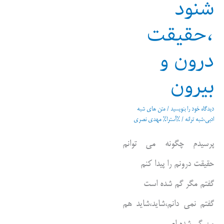
شنود
،حقیقت
درون و
بیرون
دیدگاه‌ خود را بنویسید
/
متن های شبه
ادبی،شبه ترانه
/ %آسترا%
مهدی نصری
پرسیدم چگونه می توانم
حقیقت درونم را پیدا کنم
گفتم مگر گم شده است
گفتم نمی دانم،شاید،شاید هم
من گم شده ام