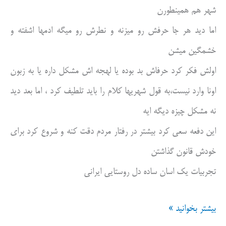
شهر هم همینطورن
اما دید هر جا حرفش رو میزنه و نطرش رو میگه ادمها اشفته و
خشمگین میشن
اولش فکر کرد حرفاش بد بوده یا لهجه اش مشکل داره یا به زبون
اونا وارد نیست،به قول شهریها کلام را باید تلطیف کرد ، اما بعد دید
نه مشکل چیزه دیگه ایه
این دفعه سعی کرد بیشتر در رفتار مردم دقت کنه و شروع کرد برای
خودش قانون گذاشتن
تجربیات یک اسان ساده دل روستایی ایرانی
تجربیات
بیشتر بخوانید »