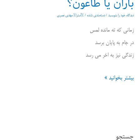
باران یا طاعون؟
دیدگاه‌ خود را بنویسید
/
دسته‌بندی نشده
/ %آسترا%
مهدی نصری
زمانی که ته مانده لمس
در جام به پایان برسد
زندگی نیز به اخر می رسد
باران
بیشتر بخوانید »
یا
طاعون؟
جستجو