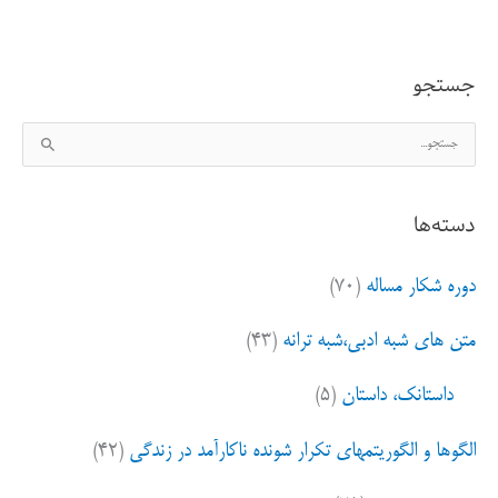
خوب؟
مساله
جستجو
این
ج
است
س
ت
دسته‌ها
ج
و
دوره شکار مساله
(۷۰)
ب
ر
متن های شبه ادبی،شبه ترانه
(۴۳)
ا
ی
داستانک، داستان
(۵)
:
الگوها و الگوریتمهای تکرار شونده ناکارآمد در زندگی
(۴۲)