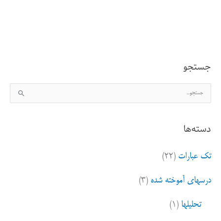
ریزی
بلد
نیستیم
جستجو
یا
ج
از
س
ان
ت
دسته‌ها
ج
فراری
و
هستیم
تک عبارات
(۲۲)
ب
ر
درسهای آموخته شده
(۳)
ا
ی
تحلیلها
(۱)
: