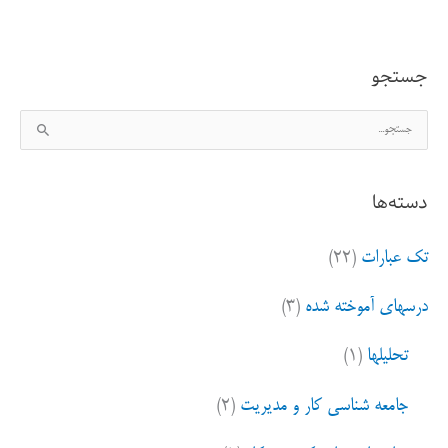
خوب؟
مساله
جستجو
این
ج
است
س
ت
دسته‌ها
ج
و
تک عبارات
(۲۲)
ب
ر
درسهای آموخته شده
(۳)
ا
ی
تحلیلها
(۱)
:
جامعه شناسی کار و مدیریت
(۲)