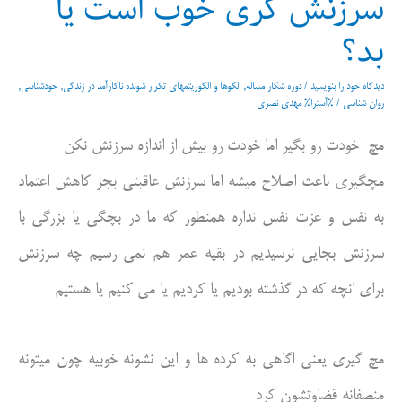
سرزنش گری خوب است یا
بد؟
دیدگاه‌ خود را بنویسید
/
دوره شکار مساله
,
الگوها و الگوریتمهای تکرار شونده ناکارآمد در زندگی
,
خودشناسی
,
روان شناسی
/ %آسترا%
مهدی نصری
مچ خودت رو بگیر اما خودت رو بیش از اندازه سرزنش نکن
مچگیری باعث اصلاح میشه اما سرزنش عاقبتی بجز کاهش اعتماد
به نفس و عزت نفس نداره همنطور که ما در بچگی یا بزرگی با
سرزنش بجایی نرسیدیم در بقیه عمر هم نمی رسیم چه سرزنش
برای انچه که در گذشته بودیم یا کردیم یا می کنیم یا هستیم
مچ گیری یعنی اگاهی به کرده ها و این نشونه خوبیه چون میتونه
منصفانه قضاوتشون کرد