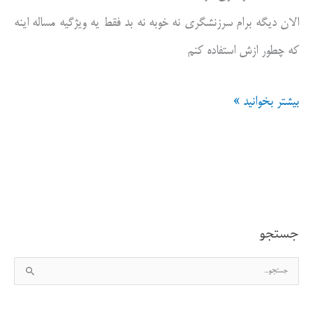
الان دیگه برام سرزنشگری نه خوبه نه بد فقط یه ویژگیه مساله اینه
که چطور ازش استفاده کنم
سرزنش
بیشتر بخوانید »
گری
خوب
است
یا
جستجو
بد؟
ج
س
ت