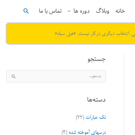
جستجو
خانه
وبلاگ
دوره ها
تماس با ما
ی. انتخاب دیگری درکار نیست. «فیل سیاه»
جستجو
ج
س
ت
دسته‌ها
ج
و
تک عبارات
(۲۲)
ب
ر
درسهای آموخته شده
(۳)