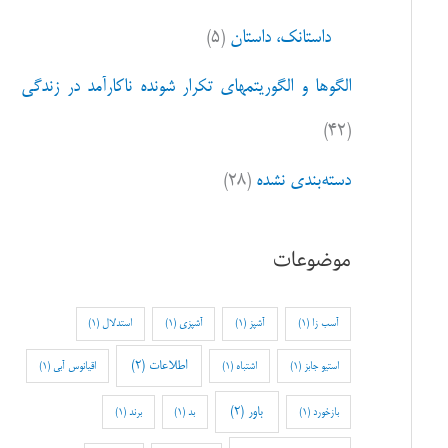
داستانک، داستان
(۵)
الگوها و الگوریتمهای تکرار شونده ناکارآمد در زندگی
(۴۲)
دسته‌بندی نشده
(۲۸)
موضوعات
آسب زا
(1)
آشپز
(1)
آشپزی
(1)
استدلال
(1)
اطلاعات
(2)
استیو جابز
(1)
اشتباه
(1)
اقیانوس آبی
(1)
باور
(2)
بازخورد
(1)
بد
(1)
برند
(1)