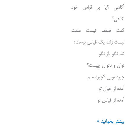
آگاهی ؟یا بر قیاس خود
اگاهی؟
گفت ضعف نیست صفت
نیست زاده یک قیاس نیست؟
تند نگو باز نگو
توان و ناتوان چیست؟
چیره تویی ؟چیره منم
آمده از خیال تو
آمده از قیاس تو
گفت
بیشتر بخوانید »