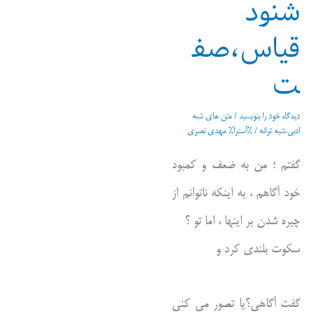
شنود
قیاس،صف
ت
دیدگاه‌ خود را بنویسید
/
متن های شبه
ادبی،شبه ترانه
/ %آسترا%
مهدی نصری
گفتم ؛ من به ضعف و کمبود
خود آگاهم ، به اینکه ناتوانم از
چیره شدن بر اینها ، اما تو ؟
سکوت بلندی کرد و
گفت آگاهی؟یا تصور می کنی