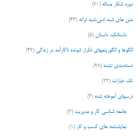
زن
دوره شکار مساله
(۷۰)
ب
تو
ر
متن های شبه ادبی،شبه ترانه
(۴۳)
ا
به
ی
داستانک، داستان
(۵)
پول
:
الگوها و الگوریتمهای تکرار شونده ناکارآمد در زندگی
(۴۲)
پدرت
افتخار
دسته‌بندی نشده
(۲۸)
کن
تک عبارات
(۲۲)
من
درسهای آموخته شده
(۳)
به
جامعه شناسی کار و مدیریت
(۲)
خودم
و
نمایشنامه های کسب و کار
(۱)
تیمم