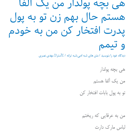
هی بچه پولدار من یک آلفا
هستم حال بهم زن تو به پول
پدرت افتخار کن من به خودم
و تیمم
دیدگاه‌ خود را بنویسید
/
متن های شبه ادبی،شبه ترانه
/ %آسترا%
مهدی نصری
هی بچه پولدار
من یک آلفا هستم
تو به پول بابات افتخار کن
من به عرقایی که ریختم
لباس مارک دارت