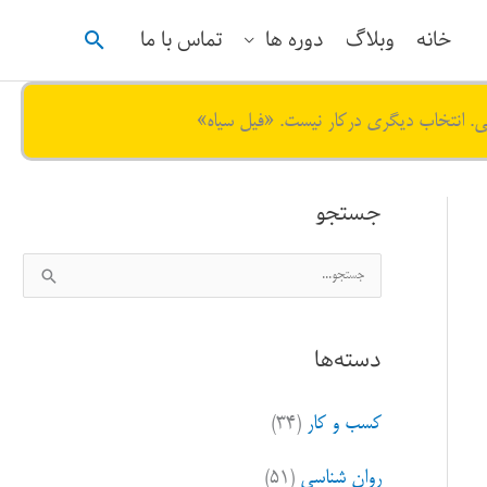
جستجو
خانه
وبلاگ
دوره ها
تماس با ما
ی. انتخاب دیگری درکار نیست. «فیل سیاه»
جستجو
ج
س
ت
دسته‌ها
ج
و
کسب و کار
(۳۴)
ب
ر
روان شناسی
(۵۱)