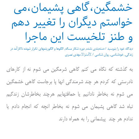
خشمگین،گاهی پشیمان،می
خواستم دیگران را تغییر دهم
و طنز تلخیست این ماجرا
دیدگاه‌ خود را بنویسید
/
دسته‌بندی نشده
,
دوره شکار مساله
,
الگوها و الگوریتمهای تکرار شونده ناکارآمد در
زندگی
,
خودشناسی
,
روان شناسی
/ %آسترا%
مهدی نصری
به گذشته که نگاه می کنم گاهی شرمگین می شوم نه از کارهای
نادرستی که کردم هر چند شرمندگی انها پا برجاست گاهی خشمگین
می شوم نه بخاطر نادانیم یا حماقتهایم هرچند بخاطرشان زندگیم
تباه شد گاهی پشیمان می شوم نه بخاطر انچه که انجام دادم یا
ندادم هر چند پیشمانی را به همراه دارند