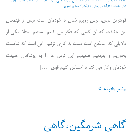
دیدگاه‌ خود را بنویسید
/
تک عبارات
,
خودشناسی
,
روان شناسی
,
دوره شکار مساله
,
الگوها و الگوریتمهای
تکرار شونده ناکارآمد در زندگی
/ %آسترا%
مهدی نصری
قویترین ترس، ترس روبرو شدن با خودمان است ترس از فهمیدن
این حقیقت که ان کسی که فکر می کنیم نیستیم مثلا یکی از
دلایلی که ممکن است دست به کاری نزنیم این است که شکست
بخوریم و بفهمیم ضعیفیم این ترس ما را به پوشاندن حقیقت
خودمان وادار می کند تا احساس کنیم قوی […]
بیشتر بخوانید »
گاهی شرمگین،گاهی