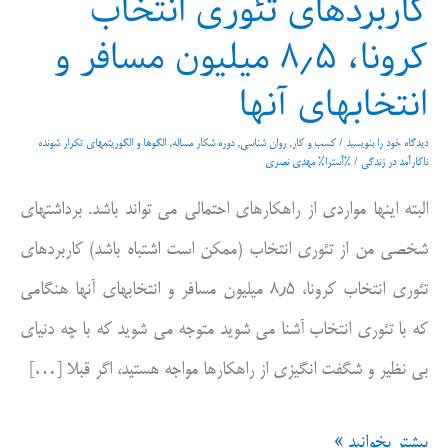
کاربردهای تئوری انتخاب
کرونا، ۸٫۵ میلیون مسافر و
انتخابهای آنها
دیدگاه‌ خود را بنویسید
/
کسب و کار
,
روان شناسی
,
دوره شکار مساله
,
الگوها و الگوریتمهای تکرار شونده
ناکارآمد در زندگی
/ %آسترا%
مهدی نصری
البته اینها مواردی از راهکارهای احتمالی می تواند باشد. برداشتهای
شخصی من از تئوری انتخاب (ممکن است اشتباه باشد) کاربردهای
تئوری انتخاب کرونا، ۸٫۵ میلیون مسافر و انتخابهای آنها هنگامی
که با تئوری انتخاب آشنا می شوید متوجه می شوید که با چه دنیای
بی نظیر و شگفت انگیزی از راهکارها مواجه هستید، اگر قبلا […]
کاربردهای
بیشتر بخوانید »