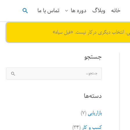
جستجو
خانه
وبلاگ
دوره ها
تماس با ما
ی. انتخاب دیگری درکار نیست. «فیل سیاه»
جستجو
ج
س
ت
دسته‌ها
ج
و
بازاریابی
(۷)
ب
ر
کسب و کار
(۳۴)