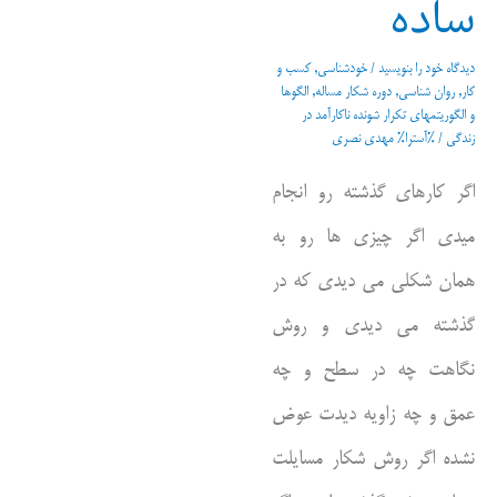
ساده
دیدگاه‌ خود را بنویسید
/
خودشناسی
,
کسب و
کار
,
روان شناسی
,
دوره شکار مساله
,
الگوها
و الگوریتمهای تکرار شونده ناکارآمد در
زندگی
/ %آسترا%
مهدی نصری
اگر کارهای گذشته رو انجام
میدی اگر چیزی ها رو به
همان شکلی می دیدی که در
گذشته می دیدی و روش
نگاهت چه در سطح و چه
عمق و چه زاویه دیدت عوض
نشده اگر روش شکار مسایلت