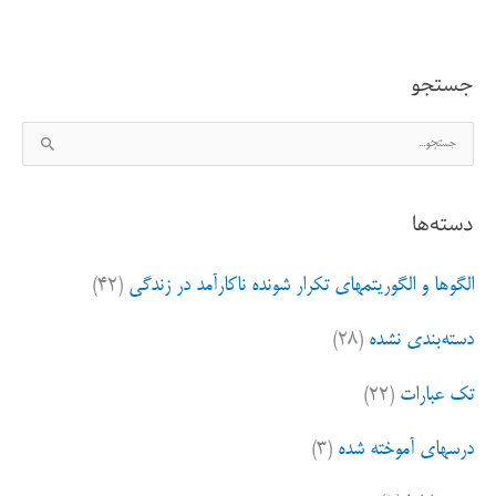
از
رویا
جستجو
تا
ج
واقعیت
س
ت
دسته‌ها
ج
و
الگوها و الگوریتمهای تکرار شونده ناکارآمد در زندگی
(۴۲)
ب
ر
دسته‌بندی نشده
(۲۸)
ا
ی
تک عبارات
(۲۲)
:
درسهای آموخته شده
(۳)