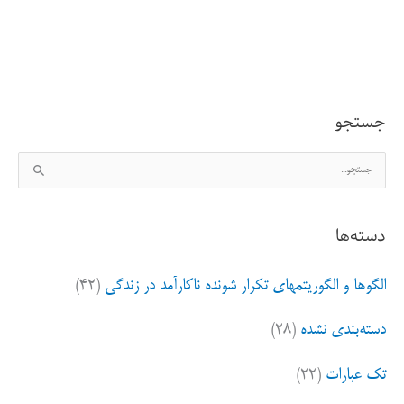
تاریخ
گذشته
داغ
جستجو
موضوع
ج
بازاریابی
س
ت
دسته‌ها
ج
و
الگوها و الگوریتمهای تکرار شونده ناکارآمد در زندگی
(۴۲)
ب
ر
دسته‌بندی نشده
(۲۸)
ا
ی
تک عبارات
(۲۲)
: