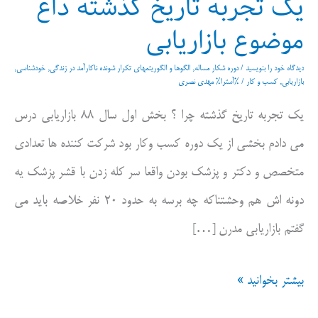
یک تجربه تاریخ گذشته داغ
موضوع بازاریابی
دیدگاه‌ خود را بنویسید
/
دوره شکار مساله
,
الگوها و الگوریتمهای تکرار شونده ناکارآمد در زندگی
,
خودشناسی
,
بازاریابی
,
کسب و کار
/ %آسترا%
مهدی نصری
یک تجربه تاریخ گذشته چرا ؟ بخش اول سال ۸۸ بازاریابی درس
می دادم بخشی از یک دوره کسب وکار بود شرکت کننده ها تعدادی
متخصص و دکتر و پزشک بودن واقعا سر کله زدن با قشر پزشک یه
دونه اش هم وحشتناکه چه برسه به حدود ۲۰ نفر خلاصه باید می
گفتم بازاریابی مدرن […]
یک
بیشتر بخوانید »
تجربه