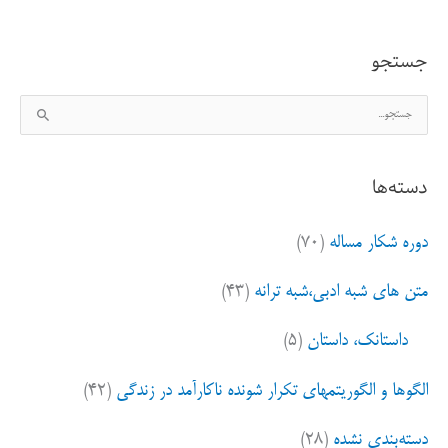
جستجو
ج
س
ت
دسته‌ها
ج
و
دوره شکار مساله
(۷۰)
ب
ر
متن های شبه ادبی،شبه ترانه
(۴۳)
ا
ی
داستانک، داستان
(۵)
:
الگوها و الگوریتمهای تکرار شونده ناکارآمد در زندگی
(۴۲)
دسته‌بندی نشده
(۲۸)