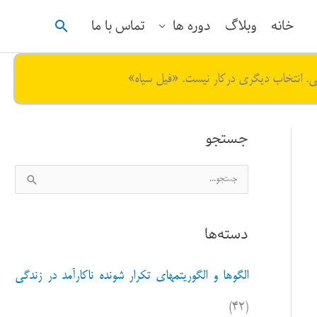
جستجو
خانه
وبلاگ
دوره ها
تماس با ما
ی. انتخاب دیگری درکار نیست. «فیل سیاه»
جستجو
ج
س
ت
دسته‌ها
ج
و
الگوها و الگوریتمهای تکرار شونده ناکارآمد در زندگی
ب
ر
(۴۲)