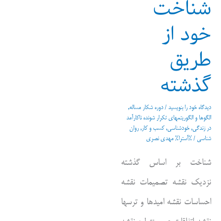
شناخت
خود از
طریق
گذشته
دیدگاه‌ خود را بنویسید
/
دوره شکار مساله
,
الگوها و الگوریتمهای تکرار شونده ناکارآمد
در زندگی
,
خودشناسی
,
کسب و کار
,
روان
شناسی
/ %آسترا%
مهدی نصری
شناخت بر اساس گذشته
نزدیک نقشه تصمیمات نقشه
احساسات نقشه امیدها و ترسها