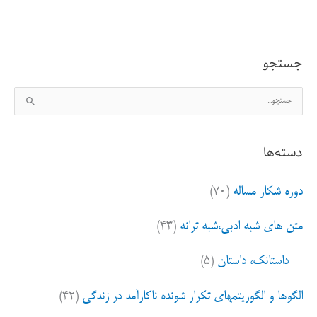
شجاعت
و
جستجو
مرگ
ج
س
ت
دسته‌ها
ج
و
دوره شکار مساله
(۷۰)
ب
ر
متن های شبه ادبی،شبه ترانه
(۴۳)
ا
ی
داستانک، داستان
(۵)
:
الگوها و الگوریتمهای تکرار شونده ناکارآمد در زندگی
(۴۲)