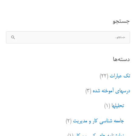
دلداده
جستجو
ج
س
ت
دسته‌ها
ج
و
تک عبارات
(۲۲)
ب
ر
درسهای آموخته شده
(۳)
ا
ی
تحلیلها
(۱)
:
جامعه شناسی کار و مدیریت
(۲)