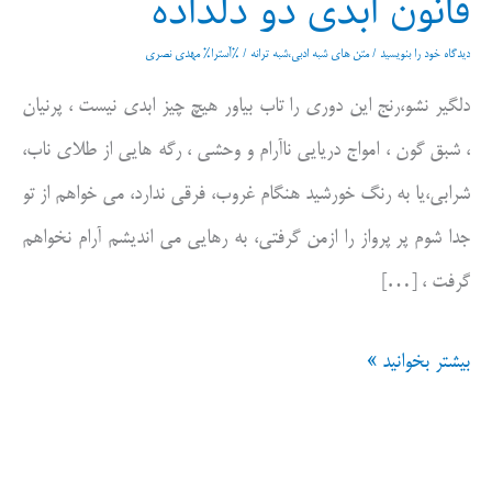
قانون ابدی دو دلداده
دیدگاه‌ خود را بنویسید
/
متن های شبه ادبی،شبه ترانه
/ %آسترا%
مهدی نصری
دلگیر نشو،رنج این دوری را تاب بیاور هیچ چیز ابدی نیست ، پرنیان
، شبق گون ، امواج دریایی ناآرام و وحشی ، رگه هایی از طلای ناب،
شرابی،یا به رنگ خورشید هنگام غروب، فرقی ندارد، می خواهم از تو
جدا شوم پر پرواز را ازمن گرفتی، به رهایی می اندیشم آرام نخواهم
گرفت ، […]
قانون
بیشتر بخوانید »
ابدی
دو