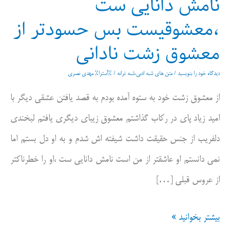
نامش دانایی ست
،معشوقیست بس حسودتر از
معشوق زشت نادانی
دیدگاه‌ خود را بنویسید
/
متن های شبه ادبی،شبه ترانه
/ %آسترا%
مهدی نصری
از معشوق زشت خود به ستوه آمده بودم به قصد یافتن عشقی دیگر با
امید زیاد پای در رکاب گذاشتم معشوق زیبای دیگری یافتم لبخندی
دلفریب از جنس حقیقت داشت شیفته اش شدم و به او دل بستم اما
نمی دانستم او عاشقتر از من است نامش دانایی ست ،او را خطرناکتر
از عروس قبلی […]
نامش
بیشتر بخوانید »