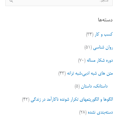
س
ت
دسته‌ها
ج
و
کسب و کار
(۳۴)
ب
ر
روان شناسی
(۵۱)
ا
ی
دوره شکار مساله
(۷۰)
:
متن های شبه ادبی،شبه ترانه
(۴۳)
داستانک، داستان
(۵)
الگوها و الگوریتمهای تکرار شونده ناکارآمد در زندگی
(۴۲)
دسته‌بندی نشده
(۲۸)