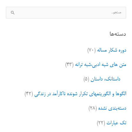
ج
س
ت
دسته‌ها
ج
و
دوره شکار مساله
(۷۰)
ب
ر
متن های شبه ادبی،شبه ترانه
(۴۳)
ا
ی
داستانک، داستان
(۵)
:
الگوها و الگوریتمهای تکرار شونده ناکارآمد در زندگی
(۴۲)
دسته‌بندی نشده
(۲۸)
تک عبارات
(۲۲)