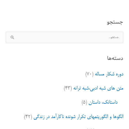
از
رویا
جستجو
تا
ج
واقعیت
س
ت
دسته‌ها
ج
و
دوره شکار مساله
(۷۰)
ب
ر
متن های شبه ادبی،شبه ترانه
(۴۳)
ا
ی
داستانک، داستان
(۵)
:
الگوها و الگوریتمهای تکرار شونده ناکارآمد در زندگی
(۴۲)