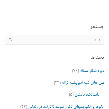
رفیقی
جدید
جستجو
ج
س
ت
دسته‌ها
ج
و
دوره شکار مساله
(۷۰)
ب
ر
متن های شبه ادبی،شبه ترانه
(۴۳)
ا
ی
داستانک، داستان
(۵)
:
الگوها و الگوریتمهای تکرار شونده ناکارآمد در زندگی
(۴۲)