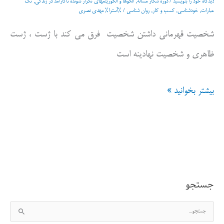
دیدگاه‌ خود را بنویسید
/
دوره شکار مساله
,
الگوها و الگوریتمهای تکرار شونده ناکارآمد در زندگی
,
تک
عبارات
,
خودشناسی
,
کسب و کار
,
روان شناسی
/ %آسترا%
مهدی نصری
شخصیت قهرمانی داشتن شخصیت فرق می کند با ژست ، ژست
ظاهری و شخصیت نهادینه است
بیشتر بخوانید »
جستجو
ج
س