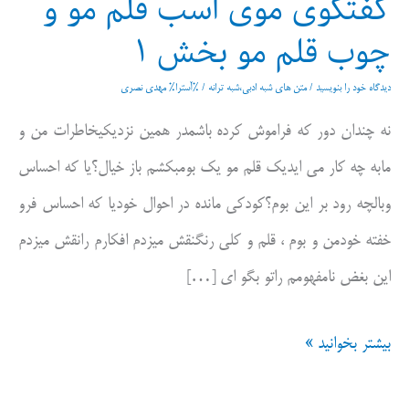
گفتگوی موی اسب قلم مو و
چوب قلم مو بخش ۱
دیدگاه‌ خود را بنویسید
/
متن های شبه ادبی،شبه ترانه
/ %آسترا%
مهدی نصری
نه چندان دور که فراموش کرده باشمدر همین نزدیکیخاطرات من و
مابه چه کار می ایدیک قلم مو یک بومبکشم باز خیال؟یا که احساس
وبالچه رود بر این بوم؟کودکی مانده در احوال خودیا که احساس فرو
خفته خودمن و بوم ، قلم و کلی رنگنقش میزدم افکارم رانقش میزدم
این بغض نامفهومم راتو بگو ای […]
گفتگوی
بیشتر بخوانید »
موی