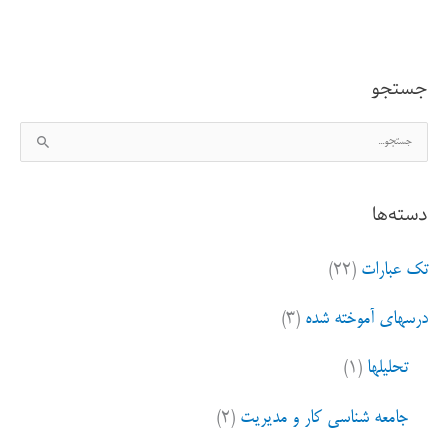
برد
و
جستجو
باخت
ج
س
ت
دسته‌ها
ج
و
تک عبارات
(۲۲)
ب
ر
درسهای آموخته شده
(۳)
ا
ی
تحلیلها
(۱)
:
جامعه شناسی کار و مدیریت
(۲)