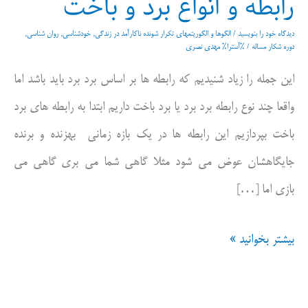
رابطه و انواع برد و باخت
دیدگاه‌ خود را بنویسید
/
الگوها و الگوریتمهای تکرار شونده ناکارآمد در زندگی
,
خودشناسی
,
روان شناسی
,
دوره شکار مساله
/ %آسترا%
مهدی نصری
این جمله را زیاد شنیدیم که رابطه ها بر اساس برد برد باید باشد اما
واقعا چند نوع رابطه برد برد یا برد باخت داریم ابتدا به رابطه های برد
باخت بپردازیم این رابطه ها در یک بازه زمانی بهزنده و برنده
جایگاهشان عوض می شود مثلا گاهی شما می بری گاهی می
بازی اما […]
رابطه
بیشتر بخوانید »
و
انواع