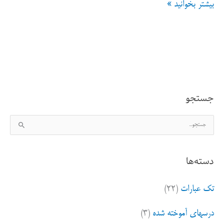
یک
بیشتر بخوانید »
سوال
هزاران
بار
پرسیده
جستجو
ی
ج
بی
س
جواب
ت
دسته‌ها
ج
و
تک عبارات
(۲۲)
ب
ر
درسهای آموخته شده
(۳)
ا