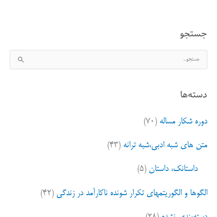
جستجو
ج
س
ت
دسته‌ها
ج
و
دوره شکار مساله
(۷۰)
ب
ر
متن های شبه ادبی،شبه ترانه
(۴۳)
ا
ی
داستانک، داستان
(۵)
:
الگوها و الگوریتمهای تکرار شونده ناکارآمد در زندگی
(۴۲)