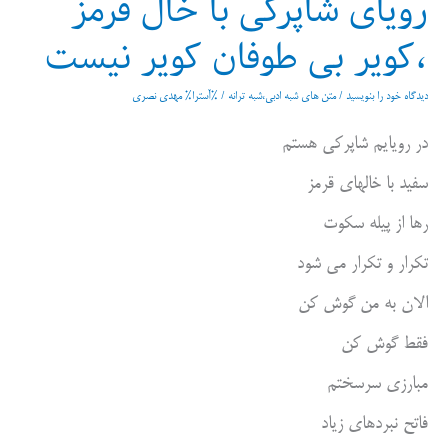
رویای شاپرکی با خال قرمز
،کویر بی طوفان کویر نیست
دیدگاه‌ خود را بنویسید
/
متن های شبه ادبی،شبه ترانه
/ %آسترا%
مهدی نصری
در رویایم شاپرکی هستم
سفید با خالهای قرمز
رها از پیله سکوت
تکرار و تکرار می شود
الان به من گوش کن
فقط گوش کن
مبارزی سرسختم
فاتح نبردهای زیاد