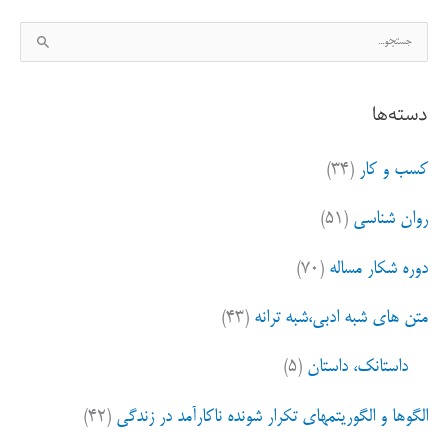
ج
بی
س
طوفان
ت
دسته‌ها
ج
کویر
و
نیست
کسب و کار
(۳۴)
ب
ر
روان شناسی
(۵۱)
ا
ی
دوره شکار مساله
(۷۰)
:
متن های شبه ادبی،شبه ترانه
(۴۳)
داستانک، داستان
(۵)
الگوها و الگوریتمهای تکرار شونده ناکارآمد در زندگی
(۴۲)