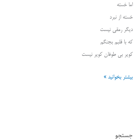
اما خسته
خسته از نبرد
دیگر رمقی نیست
که با قلبم بجنگم
کویر بی طوفان کویر نیست
رویای
بیشتر بخوانید »
شاپرکی
با
خال
قرمز
جستجو
،کویر