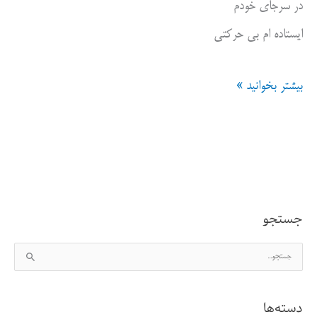
در سرجای خودم
ایستاده ام بی حرکتی
تردیدهایم
بیشتر بخوانید »
را
ستایش
می
کنم
جستجو
ج
س
ت
دسته‌ها
ج