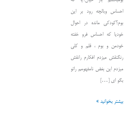
احساس وبالچه رود بر این
بوم؟کودکی مانده در احوال
خودیا که احساس فرو خفته
خودمن و بوم ، قلم و کلی
رنگنقش میزدم افکارم رانقش
میزدم این بغض نامفهومم راتو
بگو ای […]
گفتگوی
بیشتر بخوانید »
موی
اسب