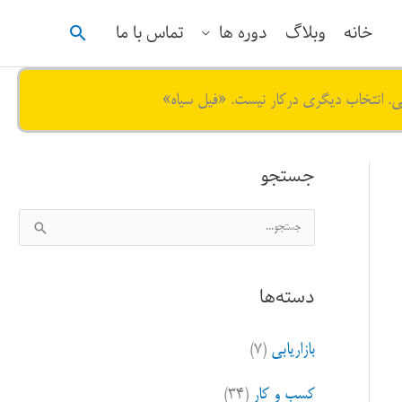
جستجو
خانه
وبلاگ
دوره ها
تماس با ما
ی. انتخاب دیگری درکار نیست. «فیل سیاه»
جستجو
ج
س
ت
دسته‌ها
ج
و
بازاریابی
(۷)
ب
ر
کسب و کار
(۳۴)