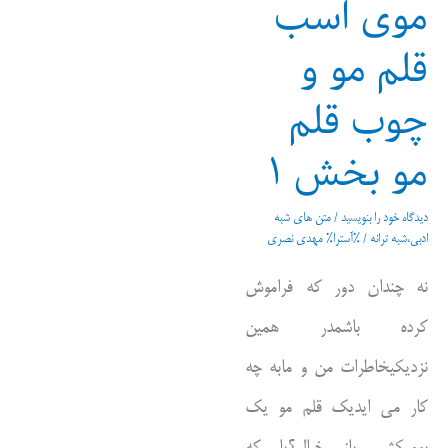
موی اسب
قلم مو و
چوب قلم
مو بخش ۱
دیدگاه‌ خود را بنویسید
/
متن های شبه
ادبی،شبه ترانه
/ %آسترا%
مهدی نصری
نه چندان دور که فراموش
کرده باشمدر همین
نزدیکیخاطرات من و مابه چه
کار می ایدیک قلم مو یک
بومبکشم باز خیال؟یا که