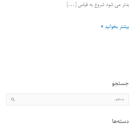
بدتر می شود شروع به قیاس […]
تجربه
بیشتر بخوانید »
های
شخصی
و
هشدارهایی
جستجو
در
ج
مورد
س
مباحث
ت
دسته‌ها
ج
روانشناسی:
و
پیامدهای