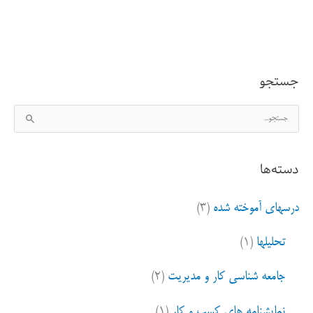
ببین
اما
نه
جستجو
جسمم
ج
را
س
ت
دسته‌ها
ج
و
درسهای آموخته شده
(۳)
ب
ر
تحلیلها
(۱)
ا
ی
جامعه شناسی کار و مدیریت
(۲)
:
نمایشنامه های کسب و کار
(۱)