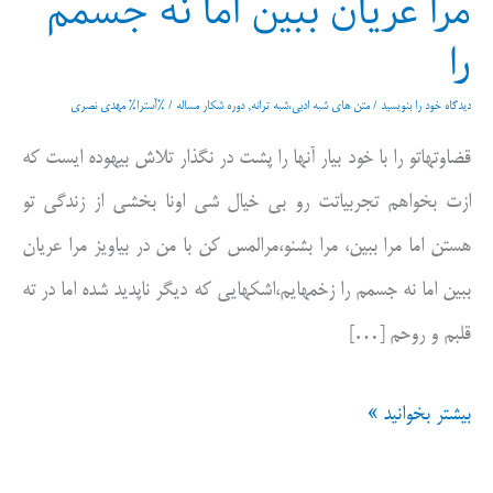
مرا عریان ببین اما نه جسمم
را
دیدگاه‌ خود را بنویسید
/
متن های شبه ادبی،شبه ترانه
,
دوره شکار مساله
/ %آسترا%
مهدی نصری
قضاوتهاتو را با خود بیار آنها را پشت در نگذار تلاش بیهوده ایست که
ازت بخواهم تجربیاتت رو بی خیال شی اونا بخشی از زندگی تو
هستن اما مرا ببین، مرا بشنو،مرالمس کن با من در بیاویز مرا عریان
ببین اما نه جسمم را زخمهایم،اشکهایی که دیگر ناپدید شده اما در ته
قلبم و روحم […]
مرا
بیشتر بخوانید »
عریان