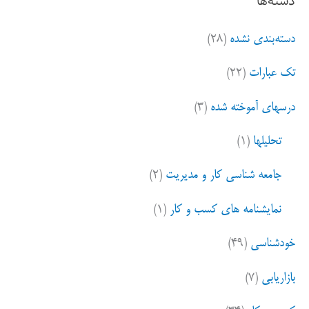
دسته‌ها
ج
برای
و
کنار
دسته‌بندی نشده
(۲۸)
ب
گذاشتن
ر
تک عبارات
(۲۲)
ا
باورهای
ی
درسهای آموخته شده
(۳)
غلط
:
تحلیلها
(۱)
،
فاسد،آسیب
جامعه شناسی کار و مدیریت
(۲)
زا
نمایشنامه های کسب و کار
(۱)
در
خودشناسی
(۴۹)
زندگی
بازاریابی
(۷)
شخصی
خود