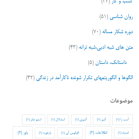
کسب و کار
(۳۴)
روان شناسی
(۵۱)
دوره شکار مساله
(۷۰)
متن های شبه ادبی،شبه ترانه
(۴۳)
داستانک، داستان
(۵)
الگوها و الگوریتمهای تکرار شونده ناکارآمد در زندگی
(۴۲)
موضوعات
آسب زا
(1)
آشپز
(1)
آشپزی
(1)
استدلال
(1)
استیو جابز
(1)
اطلاعات
(2)
باور
(2)
اشتباه
(1)
اقیانوس آبی
(1)
بازخورد
(1)