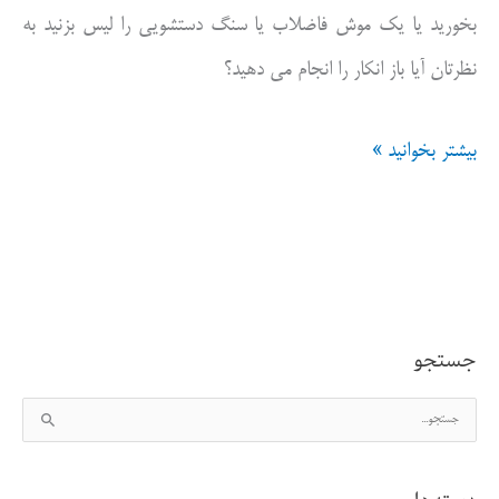
بخورید یا یک موش فاضلاب یا سنگ دستشویی را لیس بزنید به
نظرتان آیا باز انکار را انجام می دهید؟
تمثیل
بیشتر بخوانید »
خوردن
سوسک،حشرات
و
لیس
جستجو
زدن
ج
سنگ
س
دستشویی
ت