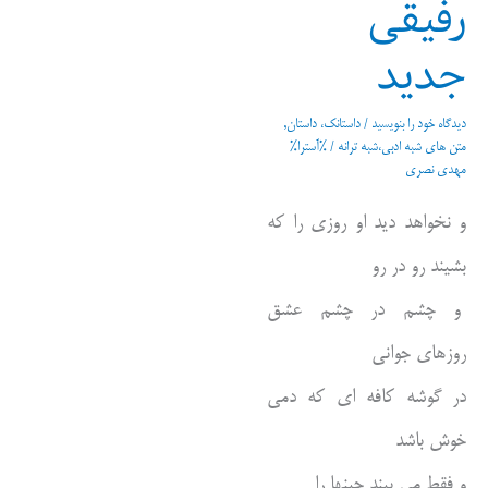
رفیقی
جدید
دیدگاه‌ خود را بنویسید
/
داستانک، داستان
,
متن های شبه ادبی،شبه ترانه
/ %آسترا%
مهدی نصری
و نخواهد دید او روزی را که
بشیند رو در رو
و چشم در چشم عشق
روزهای جوانی
در گوشه کافه ای که دمی
خوش باشد
و فقط می بیند چینها را