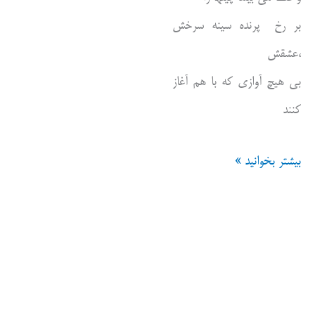
بر رخ پرنده سینه سرخش
،عشقش
بی هیچ آوازی که با هم آغاز
کنند
کافه
بیشتر بخوانید »
و
رفیقی
جدید