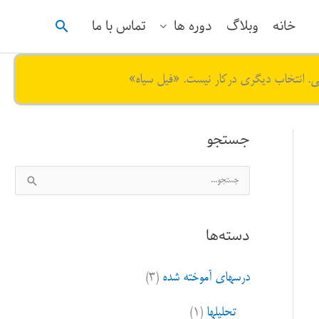
جستجو
خانه
وبلاگ
دوره ها
تماس با ما
ی. انتخاب دیگری درکار نیست. «فیل سیاه»
جستجو
ج
س
ت
دسته‌ها
ج
و
درسهای آموخته شده
(۳)
ب
ر
تحلیلها
(۱)