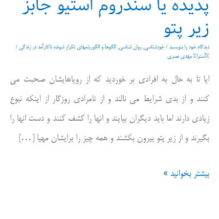
پدیده یا سندروم استیو جابز
زیر پتو
دیدگاه‌ خود را بنویسید
/
خودشناسی
,
روان شناسی
,
الگوها و الگوریتمهای تکرار شونده ناکارآمد در زندگی
/
%آسترا%
مهدی نصری
ایا تا به حال به افرادی بر خوردید که از رویاهایشان صحبت می
کنند و از بدی شرایط می نالند و از نامرادی روزگار از اینکه نبوع
زیادی دارند اما باید دیگران بیایند و انها را کشف کنند و دست انها را
بگیرند و از زیر پتو بیرون بکشند و همه چیز را برایشان مهیا […]
پدیده
بیشتر بخوانید »
یا
سندروم