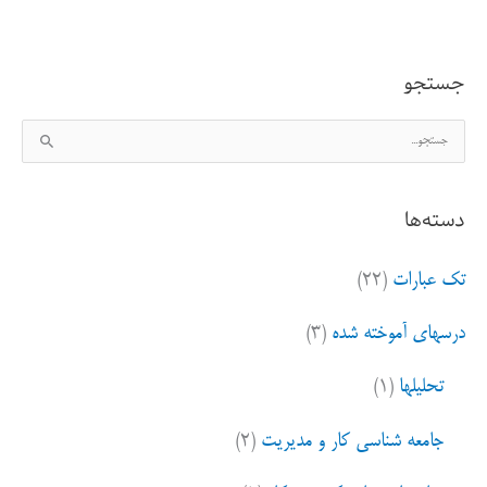
مسابقه
تک
جستجو
حذفی
ج
هستن
س
ت
دسته‌ها
ج
و
تک عبارات
(۲۲)
ب
ر
درسهای آموخته شده
(۳)
ا
ی
تحلیلها
(۱)
:
جامعه شناسی کار و مدیریت
(۲)