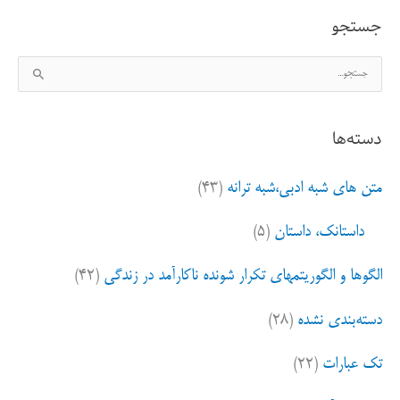
جستجو
ج
س
ت
دسته‌ها
ج
و
متن های شبه ادبی،شبه ترانه
(۴۳)
ب
ر
داستانک، داستان
(۵)
ا
ی
الگوها و الگوریتمهای تکرار شونده ناکارآمد در زندگی
(۴۲)
:
دسته‌بندی نشده
(۲۸)
تک عبارات
(۲۲)