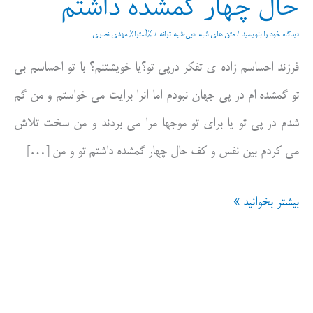
حال چهار گمشده داشتم
دیدگاه‌ خود را بنویسید
/
متن های شبه ادبی،شبه ترانه
/ %آسترا%
مهدی نصری
فرزند احساسم زاده ی تفکر درپی تو؟یا خویشتنم؟ با تو احساسم بی
تو گمشده ام در پی جهان نبودم اما انرا برایت می خواستم و من گم
شدم در پی تو یا برای تو موجها مرا می بردند و من سخت تلاش
می کردم بین نفس و کف حال چهار گمشده داشتم تو و من […]
حال
بیشتر بخوانید »
چهار
گمشده
داشتم