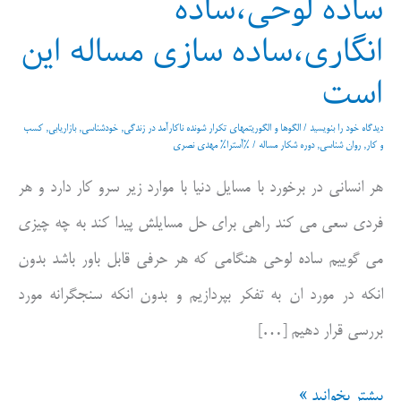
ساده لوحی،ساده
انگاری،ساده سازی مساله این
است
دیدگاه‌ خود را بنویسید
/
الگوها و الگوریتمهای تکرار شونده ناکارآمد در زندگی
,
خودشناسی
,
بازاریابی
,
کسب
و کار
,
روان شناسی
,
دوره شکار مساله
/ %آسترا%
مهدی نصری
هر انسانی در برخورد با مسایل دنیا با موارد زیر سرو کار دارد و هر
فردی سعی می کند راهی برای حل مسایلش پیدا کند به چه چیزی
می گوییم ساده لوحی هنگامی که هر حرفی قابل باور باشد بدون
انکه در مورد ان به تفکر بپردازیم و بدون انکه سنجگرانه مورد
بررسی قرار دهیم […]
ساده
بیشتر بخوانید »