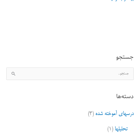
لوحی،ساده
انگاری،ساده
سازی
مساله
جستجو
این
ج
است
س
ت
دسته‌ها
ج
و
درسهای آموخته شده
(۳)
ب
ر
تحلیلها
(۱)
ا
ی