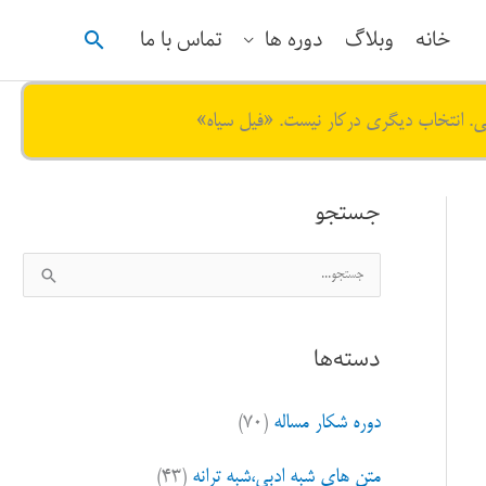
جستجو
خانه
وبلاگ
دوره ها
تماس با ما
ی. انتخاب دیگری درکار نیست. «فیل سیاه»
جستجو
ج
س
ت
دسته‌ها
ج
و
دوره شکار مساله
(۷۰)
ب
ر
متن های شبه ادبی،شبه ترانه
(۴۳)