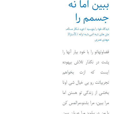
ببین اما نه
جسمم را
دیدگاه‌ خود را بنویسید
/
دوره شکار مساله
,
متن های شبه ادبی،شبه ترانه
/ %آسترا%
مهدی نصری
قضاوتهاتو را با خود بیار آنها را
پشت در نگذار تلاش بیهوده
ایست که ازت بخواهم
تجربیاتت رو بی خیال شی اونا
بخشی از زندگی تو هستن اما
مرا ببین، مرا بشنو،مرالمس کن
با من در بیاویز مرا عریان ببین