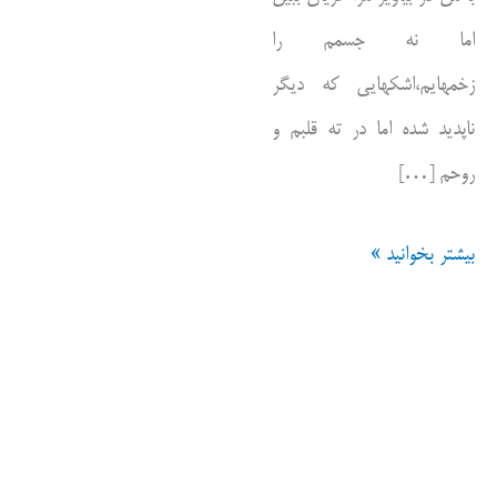
اما نه جسمم را
زخمهایم،اشکهایی که دیگر
ناپدید شده اما در ته قلبم و
روحم […]
مرا
بیشتر بخوانید »
عریان
ببین
اما
نه
جسمم