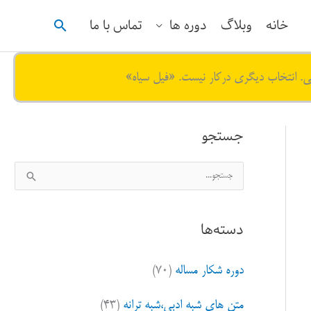
جستجو
خانه
وبلاگ
دوره ها
تماس با ما
ی. انتخاب دیگری درکار نیست. «فیل سیاه»
جستجو
ج
س
ت
دسته‌ها
ج
و
دوره شکار مساله
(۷۰)
ب
ر
متن های شبه ادبی،شبه ترانه
(۴۳)