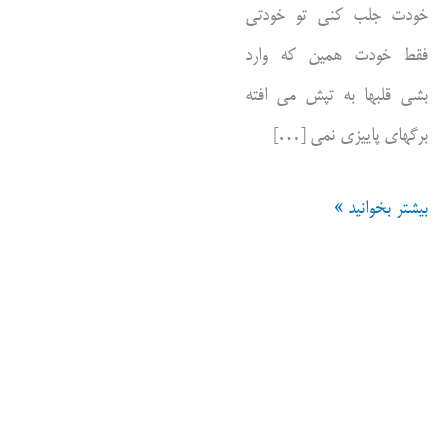
خودت جلب کنی تو خودتی
فقط خودت همین که وارد
بشی قلبها به تپش می افته
برگهای پاییزی نمی […]
دختر
بیشتر بخوانید »
خیلی
وقته
زیر
نظر
دارمت