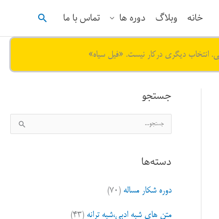
جستجو
خانه
وبلاگ
دوره ها
تماس با ما
ی. انتخاب دیگری درکار نیست. «فیل سیاه»
جستجو
ج
س
ت
دسته‌ها
ج
و
دوره شکار مساله
(۷۰)
ب
ر
متن های شبه ادبی،شبه ترانه
(۴۳)